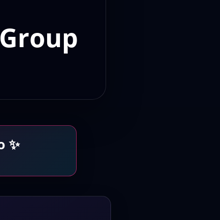
 Group
o ✨